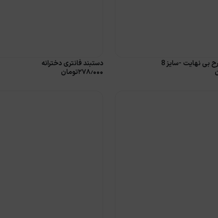
رح بی نهایت -سایز 8
دستبند فانتری دخترانه
۲۷۸٫۰۰۰
تومان