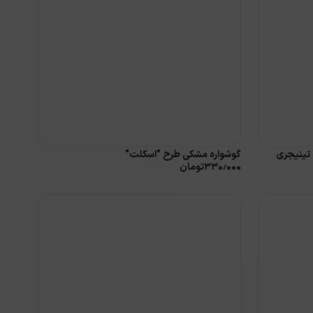
 تینیجری
گوشواره مشکی طرح "اسکلت"
۳۳۰٫۰۰۰
تومان