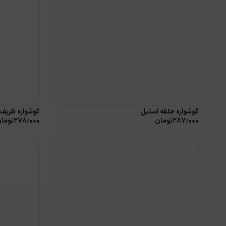
گوشواره حلقه استیل
گوشواره ظریف 
۲۸۷٫۰۰۰
تومان
۲۷۸٫۰۰۰
توما