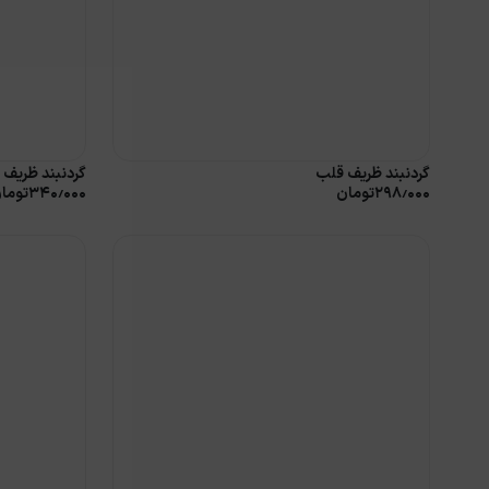
گردنبند ظریف قلب
گردنبند ظریف س
۲۹۸٫۰۰۰
تومان
۳۴۰٫۰۰۰
توما