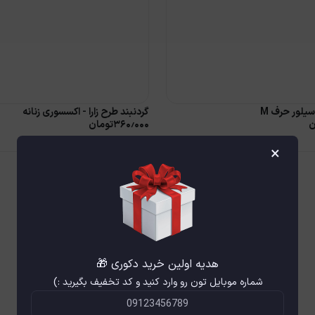
یلور حرف M
گردنبند طرح زارا - اکسسوری زنانه
ن
۳۶۰٫۰۰۰
تومان
×
هدیه اولین خرید دکوری 🎁
شماره موبایل تون رو وارد کنید و کد تخفیف بگیرید :)