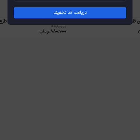
دریافت کد تخفیف
ن ظریف نقره ای
نیم ست میناکاری دخترانه صورتی طرح
۹۴۸٫۰۰۰
۸۸۰٫۰۰۰
تومان